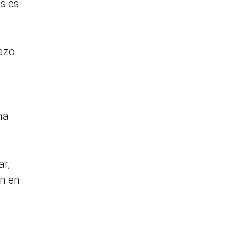
s es
razo
na
ar,
ón en