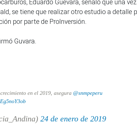
drocarburos, Eduardo Guevara, señaló que una ve
d, se tiene que realizar otro estudio a detalle 
ación por parte de ProInversión.
firmó Guvara.
 crecimiento en el 2019, asegura
@snmpeperu
/jEg5noY3ob
cia_Andina)
24 de enero de 2019