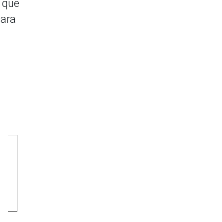
z que
para