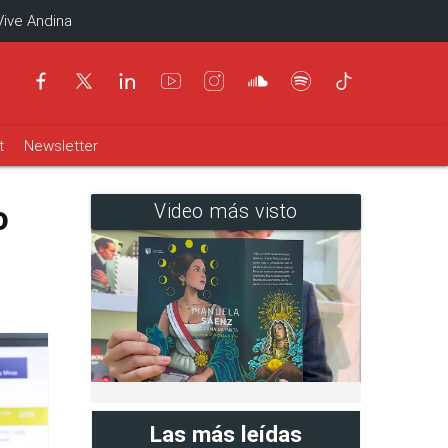
Vive Andina
t
Newsletter
o
Video más visto
Las más leídas