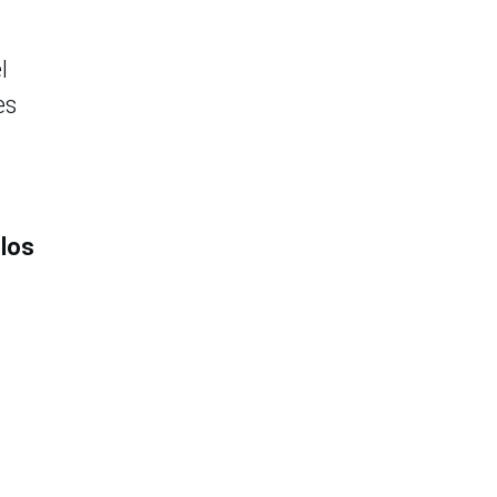
l
es
 los