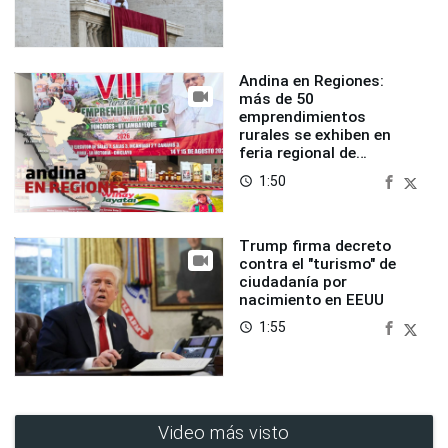
Andina en Regiones:
más de 50
emprendimientos
rurales se exhiben en
feria regional de
Foncodes
1:50
access_time
Trump firma decreto
contra el "turismo" de
ciudadanía por
nacimiento en EEUU
1:55
access_time
Video más visto