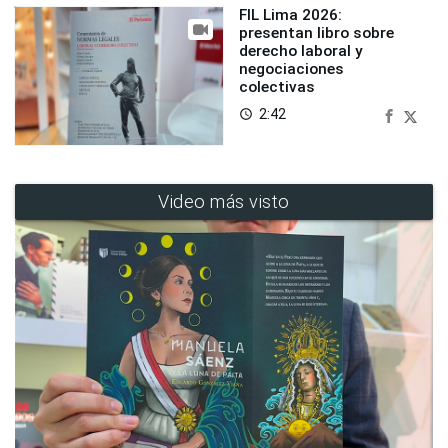
FIL Lima 2026:
presentan libro sobre
derecho laboral y
negociaciones
colectivas
2:42
access_time
Video más visto