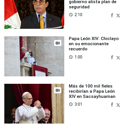
gobierno alista plan de
seguridad
2:10
access_time
Papa León XIV: Chiclayo
en su emocionante
recuerdo
1:00
access_time
Más de 100 mil fieles
recibirían a Papa León
XIV en Sacsayhuaman
3:01
access_time