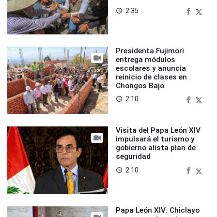
2:35
access_time
Presidenta Fujimori
entrega módulos
escolares y anuncia
reinicio de clases en
Chongos Bajo
2:10
access_time
Visita del Papa León XIV
impulsará el turismo y
gobierno alista plan de
seguridad
2:10
access_time
Papa León XIV: Chiclayo