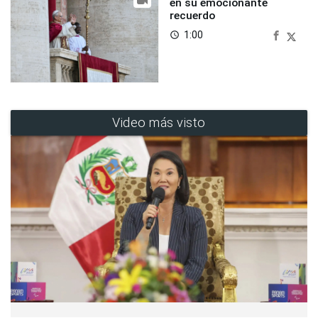
en su emocionante
recuerdo
1:00
access_time
Video más visto