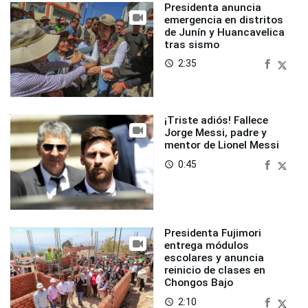
Presidenta anuncia
emergencia en distritos
de Junín y Huancavelica
tras sismo
2:35
access_time
¡Triste adiós! Fallece
Jorge Messi, padre y
mentor de Lionel Messi
0:45
access_time
Presidenta Fujimori
entrega módulos
escolares y anuncia
reinicio de clases en
Chongos Bajo
2:10
access_time