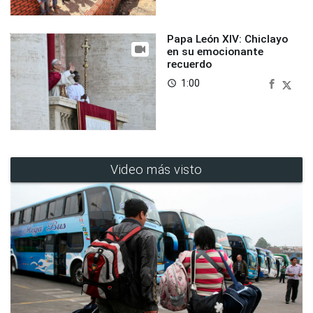
Papa León XIV: Chiclayo
en su emocionante
recuerdo
1:00
access_time
Video más visto