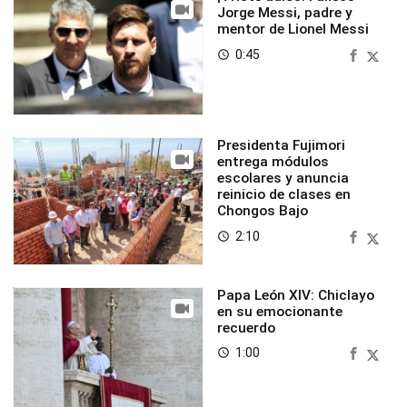
Jorge Messi, padre y
mentor de Lionel Messi
0:45
access_time
Presidenta Fujimori
entrega módulos
escolares y anuncia
reinicio de clases en
Chongos Bajo
2:10
access_time
Papa León XIV: Chiclayo
en su emocionante
recuerdo
1:00
access_time