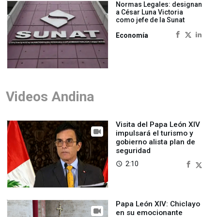
Normas Legales: designan
a César Luna Victoria
como jefe de la Sunat
Economía
Videos Andina
Visita del Papa León XIV
impulsará el turismo y
gobierno alista plan de
seguridad
2:10
access_time
Papa León XIV: Chiclayo
en su emocionante