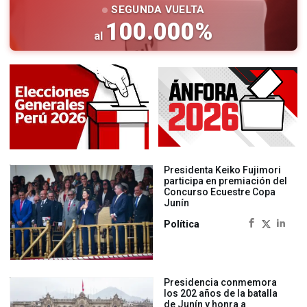
SEGUNDA VUELTA
100.000
%
al
Presidenta Keiko Fujimori
participa en premiación del
Concurso Ecuestre Copa
Junín
Política
Presidencia conmemora
los 202 años de la batalla
de Junín y honra a