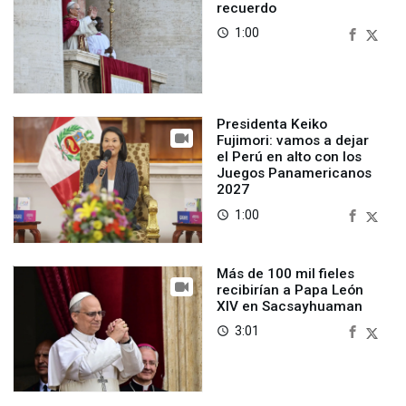
recuerdo
1:00
access_time
Presidenta Keiko
Fujimori: vamos a dejar
el Perú en alto con los
Juegos Panamericanos
2027
1:00
access_time
Más de 100 mil fieles
recibirían a Papa León
XIV en Sacsayhuaman
3:01
access_time