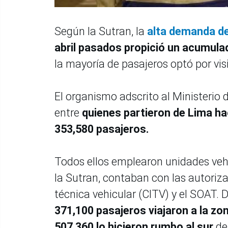
Según la Sutran, la
alta demanda de
abril pasados propició un acumulad
la mayoría de pasajeros optó por visi
El organismo adscrito al Ministeri
entre
quienes partieron de Lima haci
353,580 pasajeros.
Todos ellos emplearon unidades veh
la Sutran, contaban con las autoriz
técnica vehicular (CITV) y el SOAT. 
371,100 pasajeros viajaron a la zon
507,360 lo hicieron rumbo al sur
del