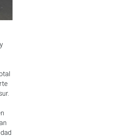
y
otal
rte
sur.
en
dan
ridad