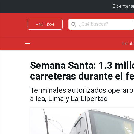
Bicentenar
ENGLISH
menu
Lo úl
Semana Santa: 1.3 mill
carreteras durante el f
Terminales autorizados operaron 
a Ica, Lima y La Libertad