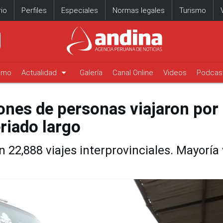
io
Perfiles
Especiales
Normas legales
Turismo
arrow_drop_down
timo
Actualidad
Galería
Canal Online
Videos
Podcas
ones de personas viajaron por
eriado largo
22,888 viajes interprovinciales. Mayoría 