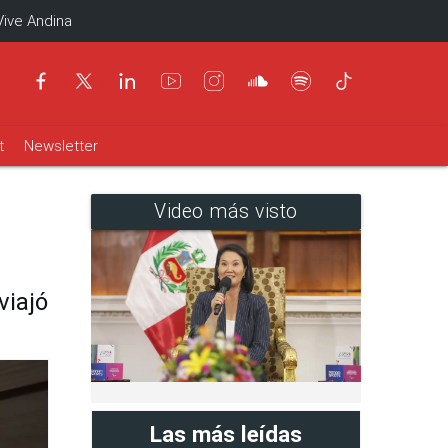
Vive Andina
t
Newsletter
Video más visto
viajó
Las más leídas