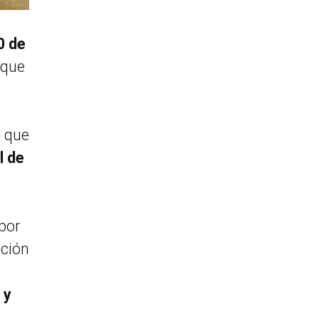
0 de
 que
ó que
l de
por
cción
 y