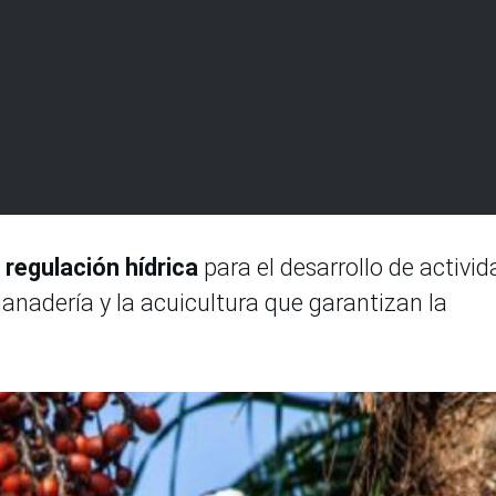
 regulación hídrica
para el desarrollo de activi
ganadería y la acuicultura que garantizan la