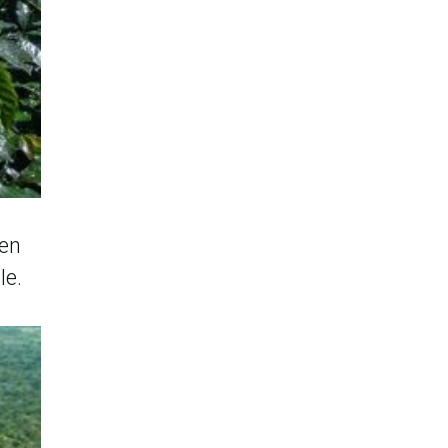
yen
le.