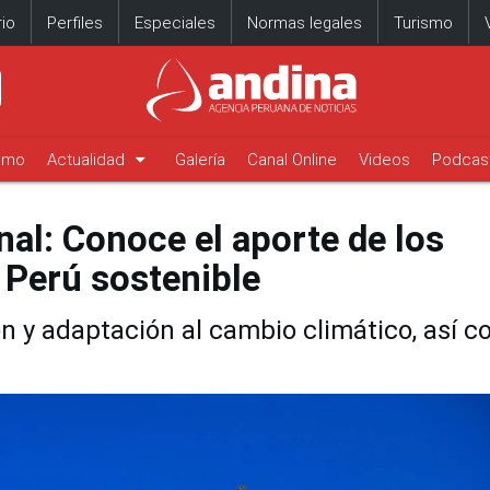
io
Perfiles
Especiales
Normas legales
Turismo
arrow_drop_down
timo
Actualidad
Galería
Canal Online
Videos
Podcas
al: Conoce el aporte de los
 Perú sostenible
ón y adaptación al cambio climático, así 