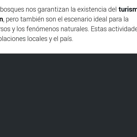
s bosques nos garantizan la existencia del
turis
n
, pero también son el escenario ideal para la
rsos y los fenómenos naturales. Estas actividad
laciones locales y el país.