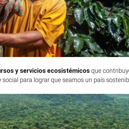
ursos y servicios ecosistémicos
que contribu
 social para lograr que seamos un país sostenib