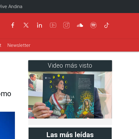
Vive Andina
t
Newsletter
Video más visto
como
Las más leídas