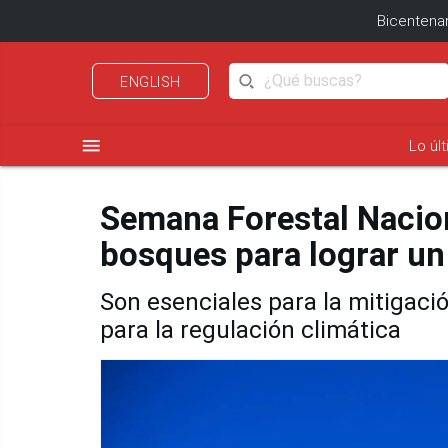
Bicentenar
ENGLISH
menu
Lo úl
Semana Forestal Nacion
bosques para lograr un
Son esenciales para la mitigaci
para la regulación climática