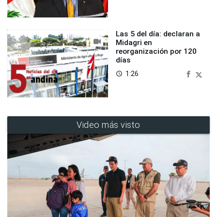
Las 5 del día: declaran a
Midagri en
reorganización por 120
días
1:26
access_time
Video más visto