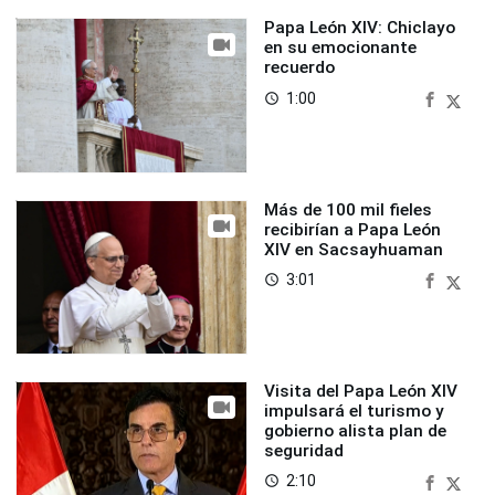
Papa León XIV: Chiclayo
en su emocionante
recuerdo
1:00
access_time
Más de 100 mil fieles
recibirían a Papa León
XIV en Sacsayhuaman
3:01
access_time
Visita del Papa León XIV
impulsará el turismo y
gobierno alista plan de
seguridad
2:10
access_time