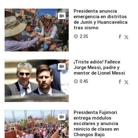
Presidenta anuncia
emergencia en distritos
de Junín y Huancavelica
tras sismo
2:35
access_time
¡Triste adiós! Fallece
Jorge Messi, padre y
mentor de Lionel Messi
0:45
access_time
Presidenta Fujimori
entrega módulos
escolares y anuncia
reinicio de clases en
Chongos Bajo