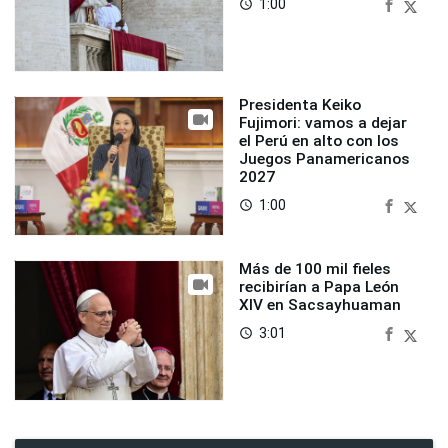
1:00
access_time
Presidenta Keiko
Fujimori: vamos a dejar
el Perú en alto con los
Juegos Panamericanos
2027
1:00
access_time
Más de 100 mil fieles
recibirían a Papa León
XIV en Sacsayhuaman
3:01
access_time