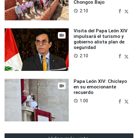
Chongos Bajo
2:10
access_time
Visita del Papa León XIV
impulsará el turismo y
gobierno alista plan de
seguridad
2:10
access_time
Papa León XIV: Chiclayo
en su emocionante
recuerdo
1:00
access_time