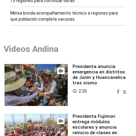
15 regiones para continuar obras
Minsa brinda acompañamiento técnico a regiones para
que población complete vacunas
Videos Andina
Presidenta anuncia
emergencia en distritos
de Junín y Huancavelica
tras sismo
2:35
access_time
Presidenta Fujimori
entrega módulos
escolares y anuncia
reinicio de clases en