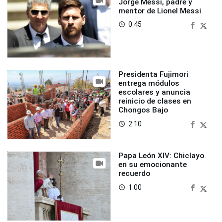
Jorge Messi, padre y
mentor de Lionel Messi
0:45
access_time
Presidenta Fujimori
entrega módulos
escolares y anuncia
reinicio de clases en
Chongos Bajo
2:10
access_time
Papa León XIV: Chiclayo
en su emocionante
recuerdo
1:00
access_time