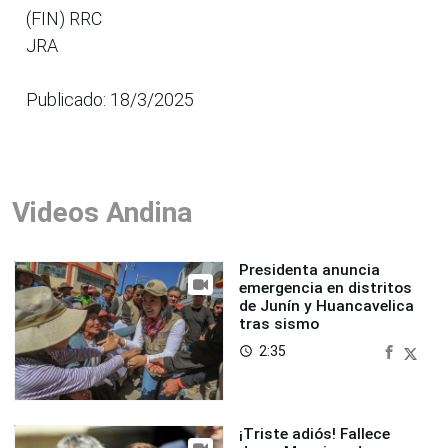
(FIN) RRC
JRA
Publicado: 18/3/2025
Videos Andina
Presidenta anuncia
emergencia en distritos
de Junín y Huancavelica
tras sismo
2:35
access_time
¡Triste adiós! Fallece