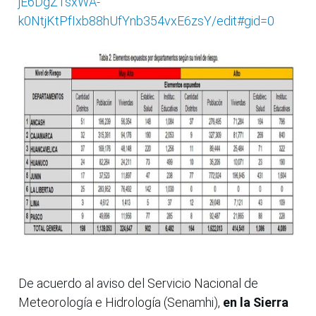
jE6DgZTsxWA-
k0NtjKtPfIxb88hUfYnb354vxE6zsY/edit#gid=0
De acuerdo al aviso del Servicio Nacional de
Meteorología e Hidrología (Senamhi),
en la Sierra