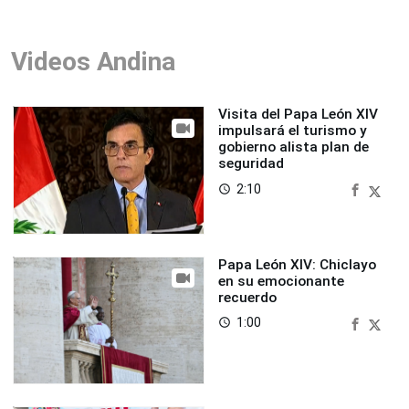
Videos Andina
Visita del Papa León XIV
impulsará el turismo y
gobierno alista plan de
seguridad
2:10
access_time
Papa León XIV: Chiclayo
en su emocionante
recuerdo
1:00
access_time