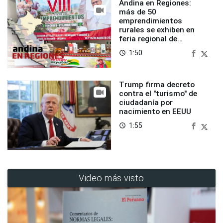
Andina en Regiones:
más de 50
emprendimientos
rurales se exhiben en
feria regional de
Foncodes
1:50
access_time
Trump firma decreto
contra el "turismo" de
ciudadanía por
nacimiento en EEUU
1:55
access_time
Video más visto