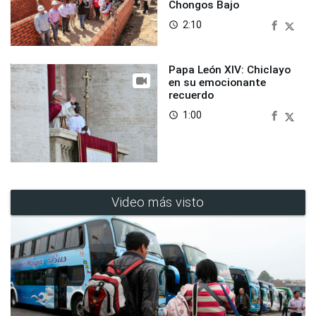
Chongos Bajo
2:10
access_time
Papa León XIV: Chiclayo
en su emocionante
recuerdo
1:00
access_time
Video más visto