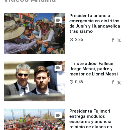
Presidenta anuncia
emergencia en distritos
de Junín y Huancavelica
tras sismo
2:35
access_time
¡Triste adiós! Fallece
Jorge Messi, padre y
mentor de Lionel Messi
0:45
access_time
Presidenta Fujimori
entrega módulos
escolares y anuncia
reinicio de clases en