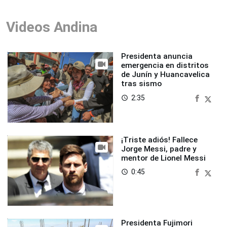
Videos Andina
Presidenta anuncia
emergencia en distritos
de Junín y Huancavelica
tras sismo
2:35
access_time
¡Triste adiós! Fallece
Jorge Messi, padre y
mentor de Lionel Messi
0:45
access_time
Presidenta Fujimori