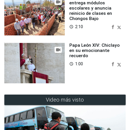
entrega módulos
escolares y anuncia
reinicio de clases en
Chongos Bajo
2:10
access_time
Papa León XIV: Chiclayo
en su emocionante
recuerdo
1:00
access_time
Video más visto