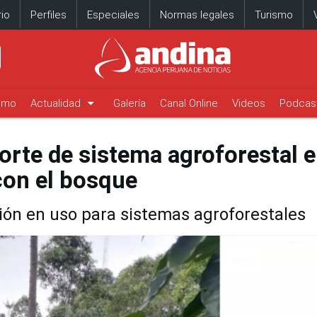
io
Perfiles
Especiales
Normas legales
Turismo
arrow_drop_down
timo
Actualidad
Galería
Canal Online
Videos
Podcas
orte de sistema agroforestal 
con el bosque
ión en uso para sistemas agroforestales