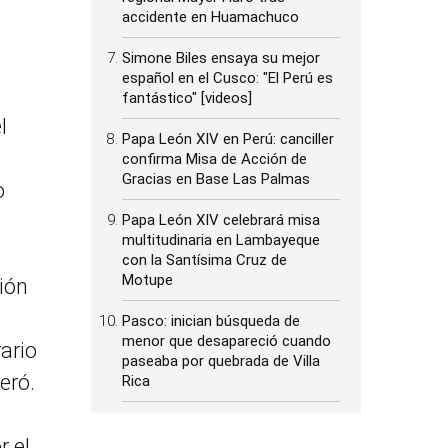
accidente en Huamachuco
Simone Biles ensaya su mejor
español en el Cusco: "El Perú es
fantástico" [videos]
l
Papa León XIV en Perú: canciller
confirma Misa de Acción de
Gracias en Base Las Palmas
o
Papa León XIV celebrará misa
multitudinaria en Lambayeque
con la Santísima Cruz de
Motupe
ción
Pasco: inician búsqueda de
menor que desapareció cuando
rario
paseaba por quebrada de Villa
eró.
Rica
r el