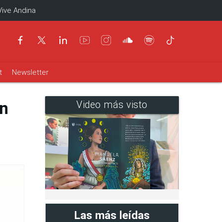
Vive Andina
t
Newsletter
en
Video más visto
Las más leídas