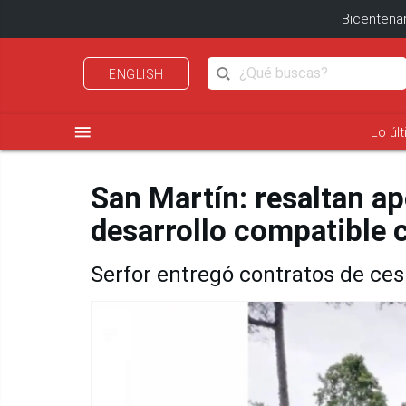
Bicentenar
ENGLISH
menu
Lo úl
San Martín: resaltan ap
desarrollo compatible 
Serfor entregó contratos de ces