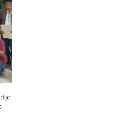
dijo
s