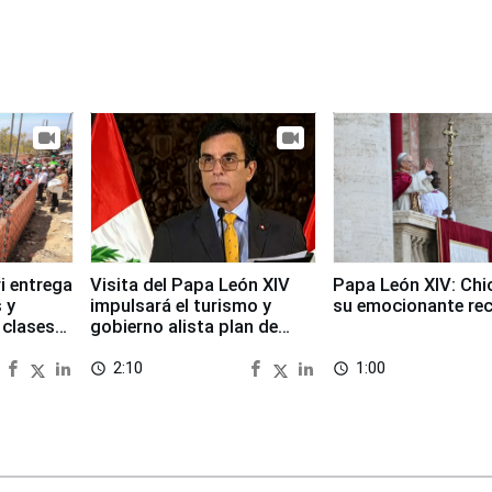
i entrega
Visita del Papa León XIV
Papa León XIV: Chi
 y
impulsará el turismo y
su emocionante re
 clases
gobierno alista plan de
seguridad
2:10
1:00
access_time
access_time