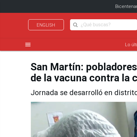
Bicentenar
ENGLISH
menu
Lo úl
San Martín: pobladores
de la vacuna contra la 
Jornada se desarrolló en distri