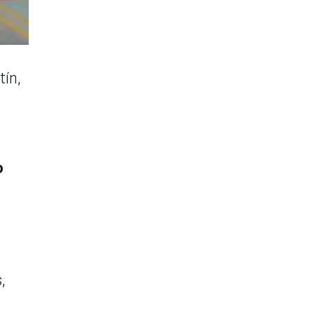
tín,
o
,