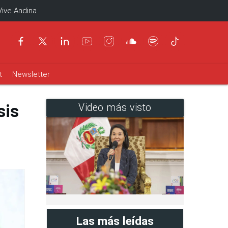
Vive Andina
t
Newsletter
sis
Video más visto
Las más leídas