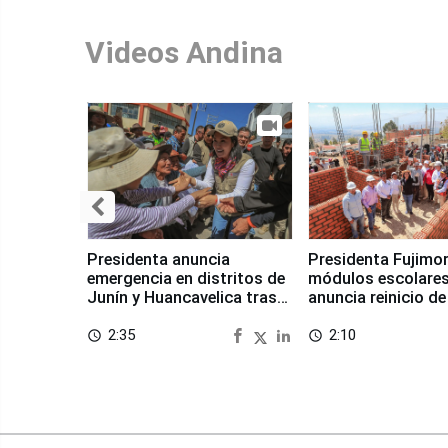
Videos Andina
Presidenta anuncia
Presidenta Fujimor
emergencia en distritos de
módulos escolares
Junín y Huancavelica tras
anuncia reinicio de
sismo
en Chongos Bajo
2:35
2:10
access_time
access_time