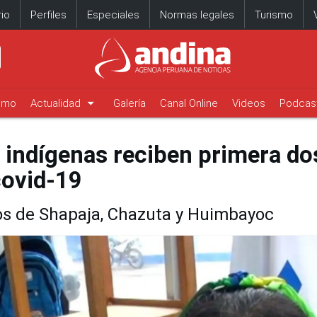
io
Perfiles
Especiales
Normas legales
Turismo
arrow_drop_down
timo
Actualidad
Galería
Canal Online
Videos
Podcas
 indígenas reciben primera do
covid-19
tos de Shapaja, Chazuta y Huimbayoc