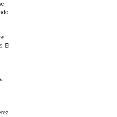
se
endo
os
. El
la
érez