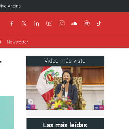
Vive Andina
t
Newsletter
r
Video más visto
Las más leídas