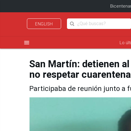
Bicentenar
ENGLISH
menu
Lo úl
San Martín: detienen al
no respetar cuarentena
Participaba de reunión junto a 