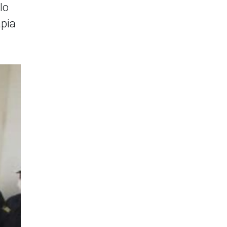
lo
apia