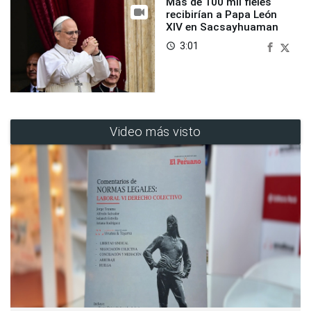
Más de 100 mil fieles
recibirían a Papa León
XIV en Sacsayhuaman
3:01
access_time
Video más visto