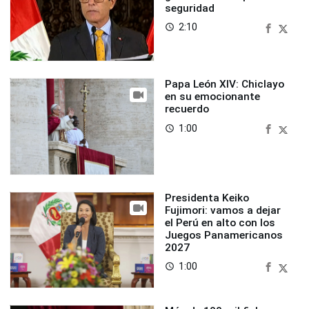
seguridad
2:10
access_time
Papa León XIV: Chiclayo
en su emocionante
recuerdo
1:00
access_time
Presidenta Keiko
Fujimori: vamos a dejar
el Perú en alto con los
Juegos Panamericanos
2027
1:00
access_time