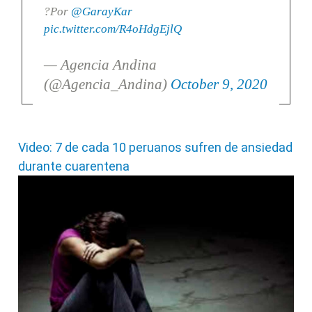
?Por
@GarayKar
pic.twitter.com/R4oHdgEjlQ
— Agencia Andina
(@Agencia_Andina)
October 9, 2020
Video: 7 de cada 10 peruanos sufren de ansiedad
durante cuarentena