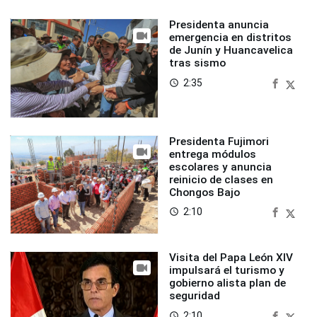
Presidenta anuncia
emergencia en distritos
de Junín y Huancavelica
tras sismo
2:35
access_time
Presidenta Fujimori
entrega módulos
escolares y anuncia
reinicio de clases en
Chongos Bajo
2:10
access_time
Visita del Papa León XIV
impulsará el turismo y
gobierno alista plan de
seguridad
2:10
access_time