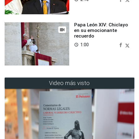
Papa León XIV: Chiclayo
en su emocionante
recuerdo
1:00
access_time
Video más visto