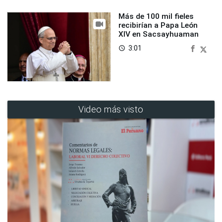
Más de 100 mil fieles
recibirían a Papa León
XIV en Sacsayhuaman
3:01
access_time
Video más visto