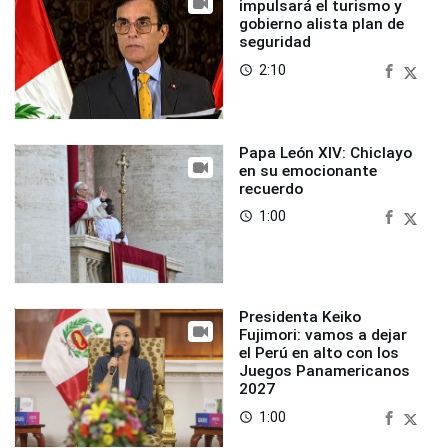
impulsará el turismo y
gobierno alista plan de
seguridad
2:10
access_time
Papa León XIV: Chiclayo
en su emocionante
recuerdo
1:00
access_time
Presidenta Keiko
Fujimori: vamos a dejar
el Perú en alto con los
Juegos Panamericanos
2027
1:00
access_time