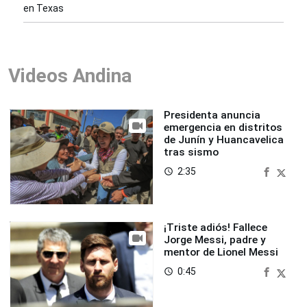
en Texas
Videos Andina
Presidenta anuncia
emergencia en distritos
de Junín y Huancavelica
tras sismo
2:35
access_time
¡Triste adiós! Fallece
Jorge Messi, padre y
mentor de Lionel Messi
0:45
access_time