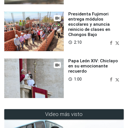
Presidenta Fujimori
entrega módulos
escolares y anuncia
reinicio de clases en
Chongos Bajo
2:10
access_time
Papa León XIV: Chiclayo
en su emocionante
recuerdo
1:00
access_time
Video más visto