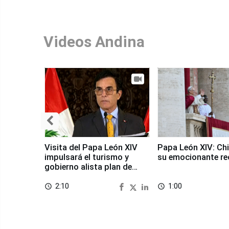
Videos Andina
Visita del Papa León XIV
Papa León XIV: Chi
impulsará el turismo y
su emocionante re
gobierno alista plan de
seguridad
2:10
1:00
access_time
access_time