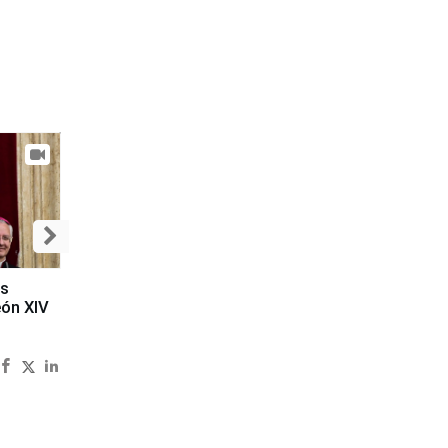
es
eón XIV