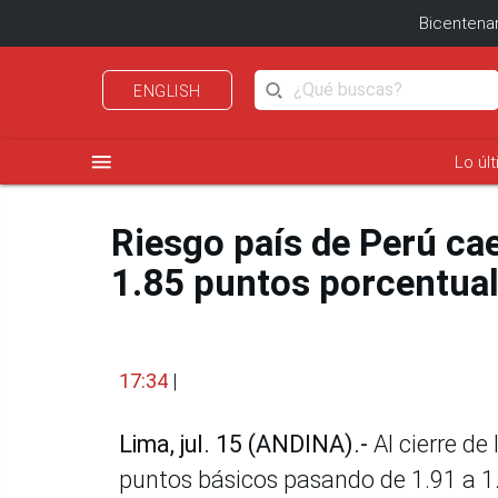
Bicentenar
ENGLISH
menu
Lo úl
Riesgo país de Perú ca
1.85 puntos porcentua
17:34
|
Lima, jul. 15 (ANDINA).-
Al cierre de 
puntos básicos pasando de 1.91 a 1