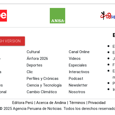
SH VERSION
E
Cultural
Canal Online
E
o
Ánfora 2026
Videos
J
F
Deportes
Especiales
E
a
Clic
Interactivos
m
Perfiles y Crónicas
Podcast
P
es
Ciencia y Tecnología
Newsletter
I
onal
Cambio Climático
Nosotros
Editora Perú
|
Acerca de Andina
|
Términos
|
Privacidad
© 2025 Agencia Peruana de Noticias. Todos los derechos reservado