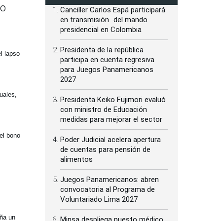
mo
Canciller Carlos Espá participará
en transmisión del mando
presidencial en Colombia
Presidenta de la república
l lapso
participa en cuenta regresiva
para Juegos Panamericanos
2027
uales,
Presidenta Keiko Fujimori evaluó
con ministro de Educación
medidas para mejorar el sector
el bono
Poder Judicial acelera apertura
de cuentas para pensión de
alimentos
Juegos Panamericanos: abren
convocatoria al Programa de
Voluntariado Lima 2027
aña un
Minsa despliega puesto médico