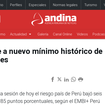
io
Perfiles
Especiales
Normas legales
Turismo
arrow_drop_down
timo
Actualidad
Galería
Canal Online
Videos
Podcas
e a nuevo mínimo histórico de
les
la sesión de hoy el riesgo país de Perú bajó seis
.85 puntos porcentuales, según el EMBI+ Perú