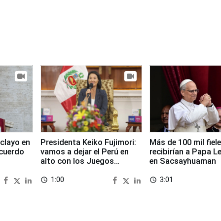
clayo en
Presidenta Keiko Fujimori:
Más de 100 mil fiel
cuerdo
vamos a dejar el Perú en
recibirían a Papa L
alto con los Juegos
en Sacsayhuaman
Panamericanos 2027
1:00
3:01
access_time
access_time