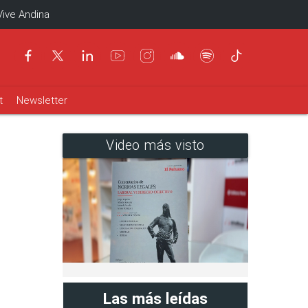
Vive Andina
t
Newsletter
Video más visto
Las más leídas