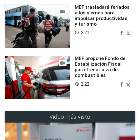
MEF trasladará feriados
a los viernes para
impulsar productividad
y turismo
2:21
access_time
MEF propone Fondo de
Estabilización Fiscal
para frenar alza de
combustibles
2:22
access_time
Video más visto