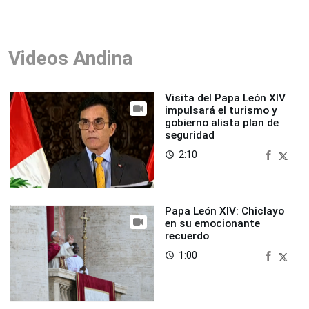
Videos Andina
Visita del Papa León XIV
impulsará el turismo y
gobierno alista plan de
seguridad
2:10
access_time
Papa León XIV: Chiclayo
en su emocionante
recuerdo
1:00
access_time