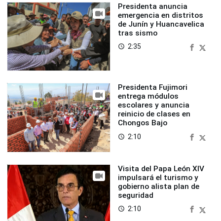
Presidenta anuncia
emergencia en distritos
de Junín y Huancavelica
tras sismo
2:35
access_time
Presidenta Fujimori
entrega módulos
escolares y anuncia
reinicio de clases en
Chongos Bajo
2:10
access_time
Visita del Papa León XIV
impulsará el turismo y
gobierno alista plan de
seguridad
2:10
access_time