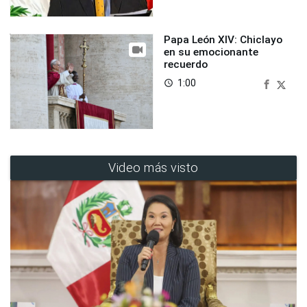
Papa León XIV: Chiclayo
en su emocionante
recuerdo
1:00
access_time
Video más visto