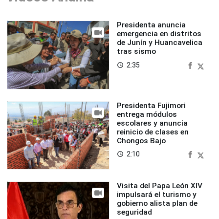
Presidenta anuncia
emergencia en distritos
de Junín y Huancavelica
tras sismo
2:35
access_time
Presidenta Fujimori
entrega módulos
escolares y anuncia
reinicio de clases en
Chongos Bajo
2:10
access_time
Visita del Papa León XIV
impulsará el turismo y
gobierno alista plan de
seguridad