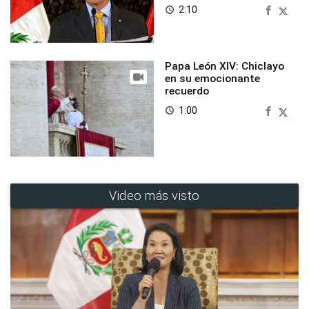
2:10
access_time
Papa León XIV: Chiclayo
en su emocionante
recuerdo
1:00
access_time
Video más visto