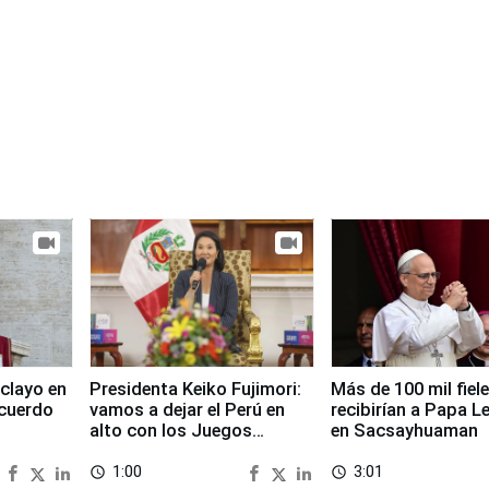
clayo en
Presidenta Keiko Fujimori:
Más de 100 mil fiel
cuerdo
vamos a dejar el Perú en
recibirían a Papa L
alto con los Juegos
en Sacsayhuaman
Panamericanos 2027
1:00
3:01
access_time
access_time