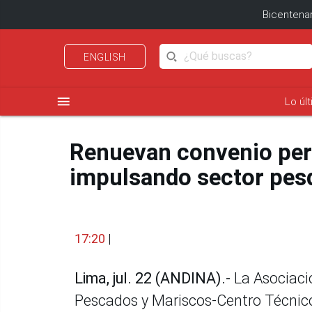
Bicentenar
ENGLISH
menu
Lo úl
Renuevan convenio per
impulsando sector pes
17:20
|
Lima, jul. 22 (ANDINA).-
La Asociaci
Pescados y Mariscos-Centro Técnico