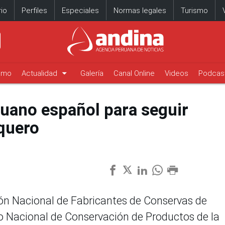
io
Perfiles
Especiales
Normas legales
Turismo
arrow_drop_down
timo
Actualidad
Galería
Canal Online
Videos
Podcas
uano español para seguir
quero
ón Nacional de Fabricantes de Conservas de
 Nacional de Conservación de Productos de la