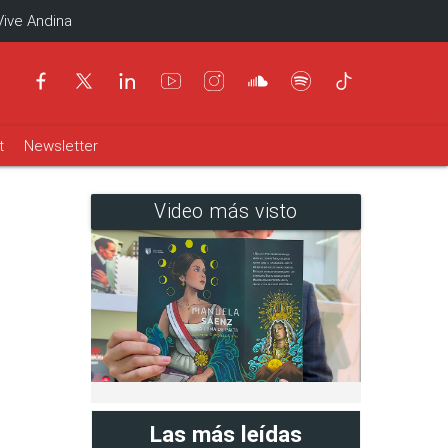
Vive Andina
t
Newsletter
Video más visto
Las más leídas