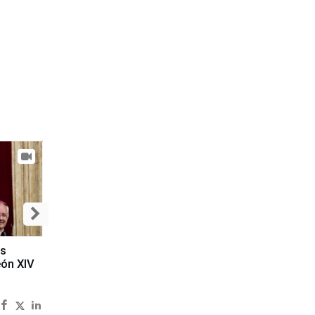
es
eón XIV