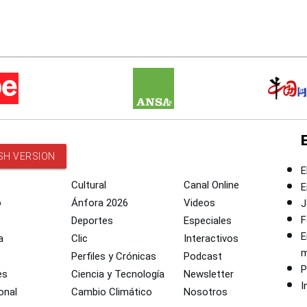
SH VERSION
E
Cultural
Canal Online
E
o
Ánfora 2026
Videos
J
F
Deportes
Especiales
E
a
Clic
Interactivos
m
Perfiles y Crónicas
Podcast
P
es
Ciencia y Tecnología
Newsletter
I
onal
Cambio Climático
Nosotros