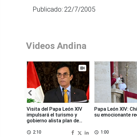
Publicado: 22/7/2005
Videos Andina
Visita del Papa León XIV
Papa León XIV: Chi
impulsará el turismo y
su emocionante re
gobierno alista plan de
seguridad
2:10
1:00
access_time
access_time