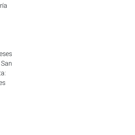
ría
meses
y San
ta:
es