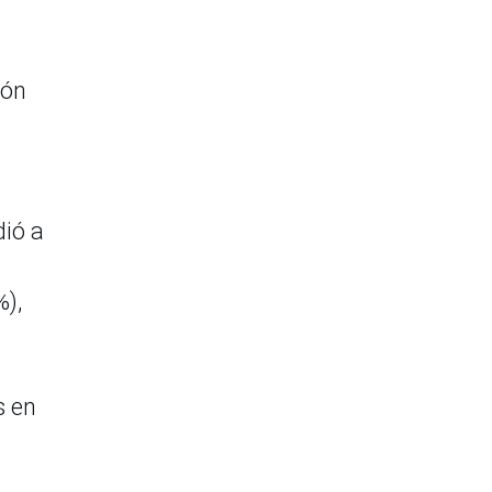
ión
dió a
%),
s en
.