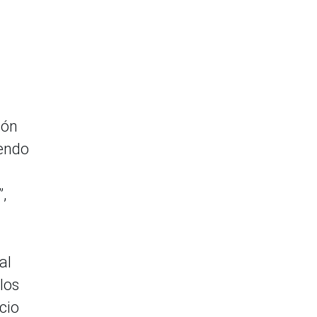
ión
iendo
,
al
los
cio