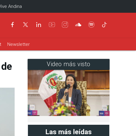
Vive Andina
t
Newsletter
 de
Video más visto
Las más leídas