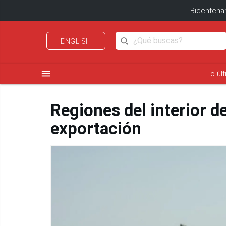
Bicentenar
ENGLISH
menu
Lo úl
Regiones del interior d
exportación