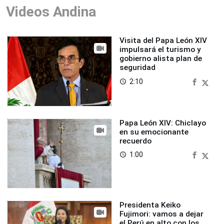
Videos Andina
Visita del Papa León XIV
impulsará el turismo y
gobierno alista plan de
seguridad
2:10
access_time
Papa León XIV: Chiclayo
en su emocionante
recuerdo
1:00
access_time
Presidenta Keiko
Fujimori: vamos a dejar
el Perú en alto con los