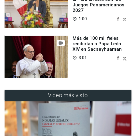
Juegos Panamericanos
2027
1:00
access_time
Más de 100 mil fieles
recibirían a Papa León
XIV en Sacsayhuaman
3:01
access_time
Video más visto