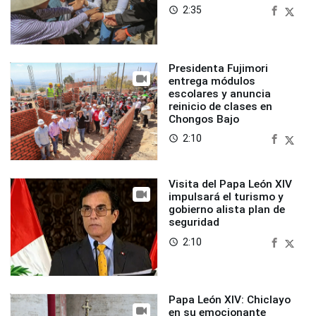
2:35
access_time
Presidenta Fujimori
entrega módulos
escolares y anuncia
reinicio de clases en
Chongos Bajo
2:10
access_time
Visita del Papa León XIV
impulsará el turismo y
gobierno alista plan de
seguridad
2:10
access_time
Papa León XIV: Chiclayo
en su emocionante