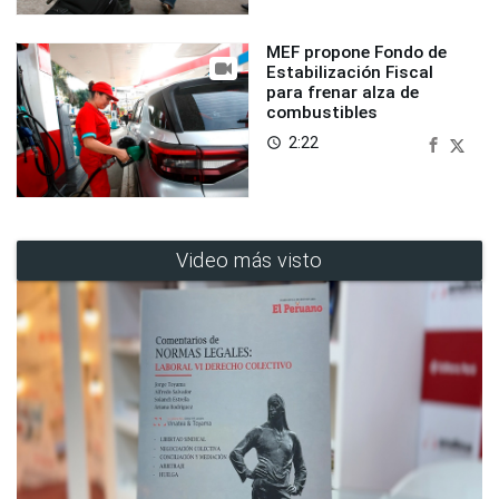
MEF propone Fondo de
Estabilización Fiscal
para frenar alza de
combustibles
2:22
access_time
Video más visto