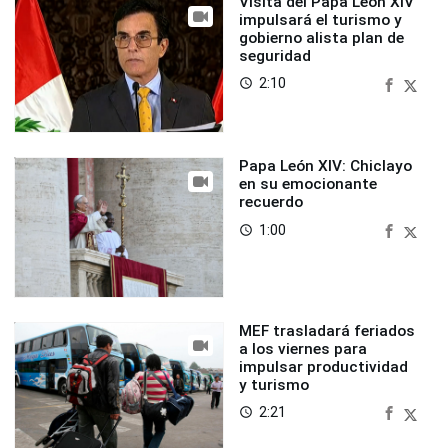
Visita del Papa León XIV
impulsará el turismo y
gobierno alista plan de
seguridad
2:10
access_time
Papa León XIV: Chiclayo
en su emocionante
recuerdo
1:00
access_time
MEF trasladará feriados
a los viernes para
impulsar productividad
y turismo
2:21
access_time