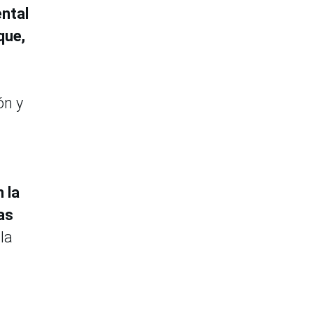
ental
que,
ón y
 la
as
la