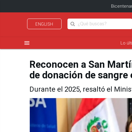
Bicentenar
ENGLISH
menu
Lo úl
Reconocen a San Martín
de donación de sangre e
Durante el 2025, resaltó el Minis