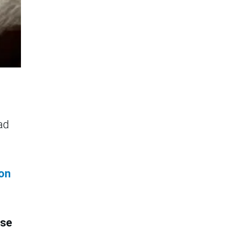
ad
con
 se