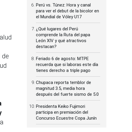
Perú vs. Túnez: Hora y canal
para ver el debut de la bicolor en
el Mundial de Vóley U17
¿Qué lugares del Perú
comprende la Ruta del papa
Salud
León XIV y qué atractivos
destacan?
d de
Feriado 6 de agosto: MTPE
lud
recuerda que si laboras este día
tienes derecho a triple pago
Chupaca reporta temblor de
magnitud 3.5, media hora
después del fuerte sismo de 5.0
a
Presidenta Keiko Fujimori
y
participa en premiación del
Concurso Ecuestre Copa Junín
sa