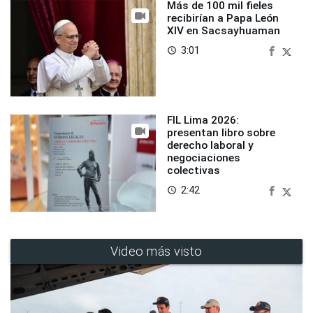
Más de 100 mil fieles
recibirían a Papa León
XIV en Sacsayhuaman
3:01
access_time
FIL Lima 2026:
presentan libro sobre
derecho laboral y
negociaciones
colectivas
2:42
access_time
Video más visto