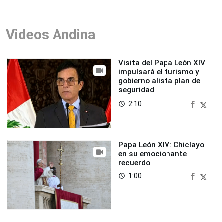
Videos Andina
Visita del Papa León XIV
impulsará el turismo y
gobierno alista plan de
seguridad
2:10
access_time
Papa León XIV: Chiclayo
en su emocionante
recuerdo
1:00
access_time