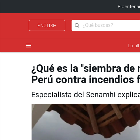
Bicentenar
ENGLISH
menu
Lo úl
¿Qué es la "siembra de 
Perú contra incendios 
Especialista del Senamhi explic