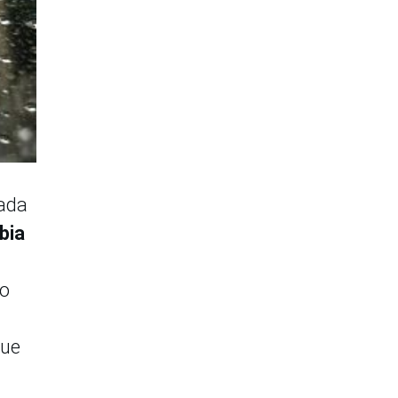
rada
bia
do
que