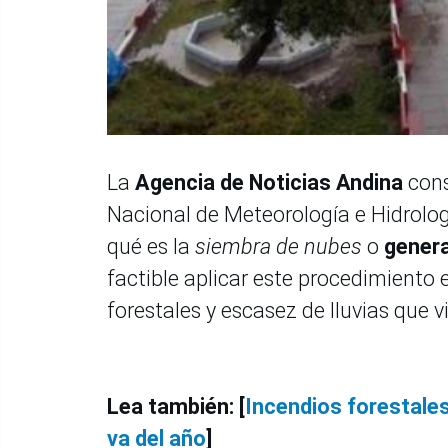
La
Agencia de Noticias Andina
cons
Nacional de Meteorología e Hidrol
qué es la
siembra de nubes
o
genera
factible aplicar este procedimiento 
forestales y escasez de lluvias que v
Lea también: [
Incendios forestales
va del año
]