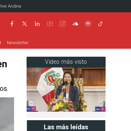
Vive Andina
t
Newsletter
en
Video más visto
tos
Las más leídas