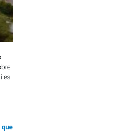
o
obre
i es
o que