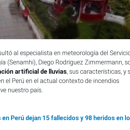
ultó al especialista en meteorología del Servici
ogía (Senamhi), Diego Rodríguez Zimmermann, s
ción artificial de lluvias
, sus características, y s
en el Perú en el actual contexto de incendios
ive nuestro país.
 en Perú dejan 15 fallecidos y 98 heridos en l