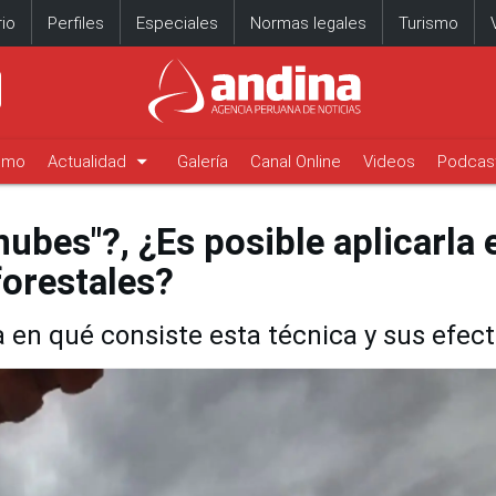
io
Perfiles
Especiales
Normas legales
Turismo
arrow_drop_down
timo
Actualidad
Galería
Canal Online
Videos
Podcas
nubes"?, ¿Es posible aplicarla 
forestales?
a en qué consiste esta técnica y sus efec