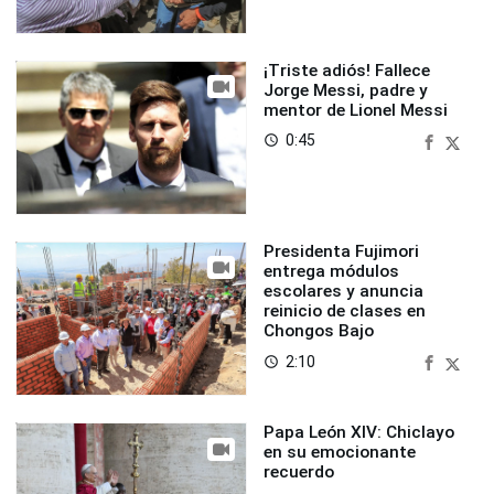
¡Triste adiós! Fallece
Jorge Messi, padre y
mentor de Lionel Messi
0:45
access_time
Presidenta Fujimori
entrega módulos
escolares y anuncia
reinicio de clases en
Chongos Bajo
2:10
access_time
Papa León XIV: Chiclayo
en su emocionante
recuerdo