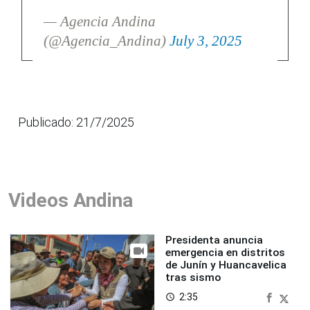
— Agencia Andina
(@Agencia_Andina)
July 3, 2025
Publicado: 21/7/2025
Videos Andina
Presidenta anuncia
emergencia en distritos
de Junín y Huancavelica
tras sismo
2:35
access_time