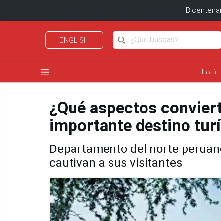
Bicentenar
ENGLISH
menu
Lo úl
¿Qué aspectos convier
importante destino tur
Departamento del norte peruano
cautivan a sus visitantes