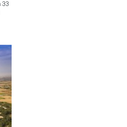
a 33
l