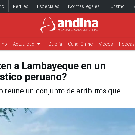
io
Perfiles
Especiales
Normas legales
Turismo
arrow_drop_down
timo
Actualidad
Galería
Canal Online
Videos
Podcas
ten a Lambayeque en un
ístico peruano?
 reúne un conjunto de atributos que