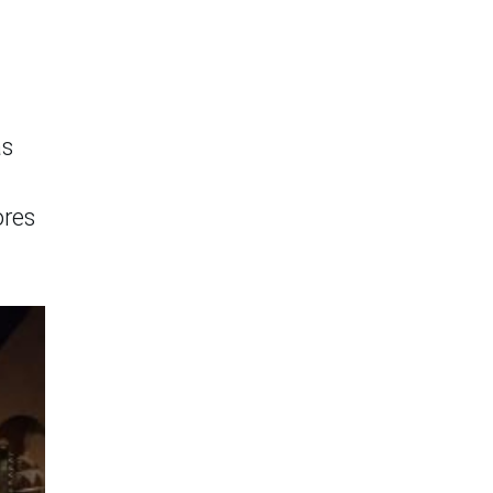
as
ores