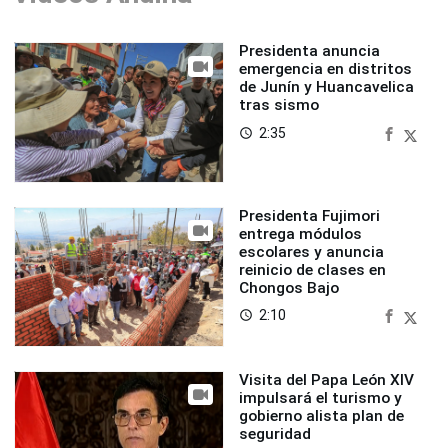
Presidenta anuncia
emergencia en distritos
de Junín y Huancavelica
tras sismo
2:35
access_time
Presidenta Fujimori
entrega módulos
escolares y anuncia
reinicio de clases en
Chongos Bajo
2:10
access_time
Visita del Papa León XIV
impulsará el turismo y
gobierno alista plan de
seguridad