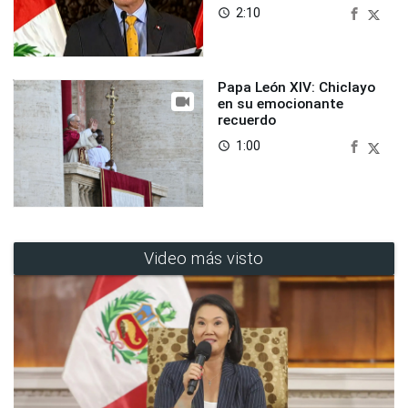
2:10
access_time
Papa León XIV: Chiclayo
en su emocionante
recuerdo
1:00
access_time
Video más visto