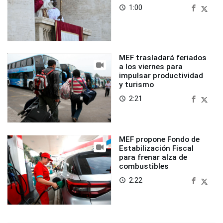
1:00
access_time
MEF trasladará feriados
a los viernes para
impulsar productividad
y turismo
2:21
access_time
MEF propone Fondo de
Estabilización Fiscal
para frenar alza de
combustibles
2:22
access_time