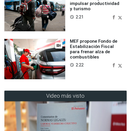
impulsar productividad
y turismo
2:21
access_time
MEF propone Fondo de
Estabilización Fiscal
para frenar alza de
combustibles
2:22
access_time
Video más visto