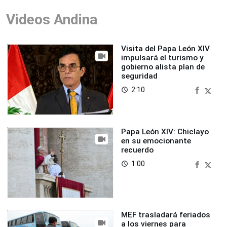
Videos Andina
Visita del Papa León XIV
impulsará el turismo y
gobierno alista plan de
seguridad
2:10
access_time
Papa León XIV: Chiclayo
en su emocionante
recuerdo
1:00
access_time
MEF trasladará feriados
a los viernes para