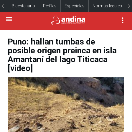
Bicentenario
Perfiles
Especiales
Normas legales
Puno: hallan tumbas de
posible origen preinca en isla
Amantaní del lago Titicaca
[video]