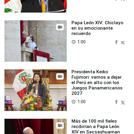
Papa León XIV: Chiclayo
en su emocionante
recuerdo
1:00
access_time
Presidenta Keiko
Fujimori: vamos a dejar
el Perú en alto con los
Juegos Panamericanos
2027
1:00
access_time
Más de 100 mil fieles
recibirían a Papa León
XIV en Sacsayhuaman