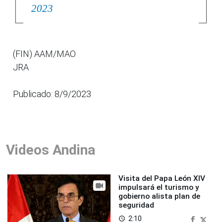
2023
(FIN) AAM/MAO
JRA
Publicado: 8/9/2023
Videos Andina
Visita del Papa León XIV
impulsará el turismo y
gobierno alista plan de
seguridad
2:10
access_time