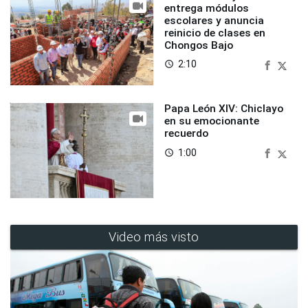
entrega módulos
escolares y anuncia
reinicio de clases en
Chongos Bajo
2:10
access_time
Papa León XIV: Chiclayo
en su emocionante
recuerdo
1:00
access_time
Video más visto