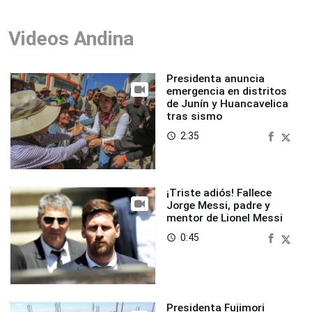
Videos Andina
Presidenta anuncia
emergencia en distritos
de Junín y Huancavelica
tras sismo
2:35
access_time
¡Triste adiós! Fallece
Jorge Messi, padre y
mentor de Lionel Messi
0:45
access_time
Presidenta Fujimori