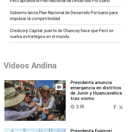
Perú aprueba el Plan Nacional de Desarrollo Portuario
Gobierno lanza Plan Nacional de Desarrollo Portuario para
impulsar la competitividad
Credicorp Capital: puerto de Chancay hace que Perú se
vuelva estratégico en el mundo
Videos Andina
Presidenta anuncia
emergencia en distritos
de Junín y Huancavelica
tras sismo
2:35
access_time
Presidenta Fujimori