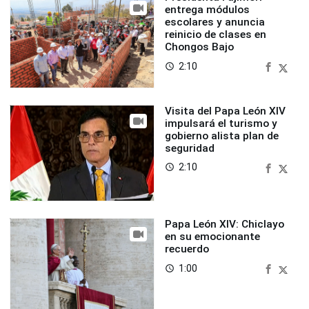
entrega módulos
escolares y anuncia
reinicio de clases en
Chongos Bajo
2:10
access_time
Visita del Papa León XIV
impulsará el turismo y
gobierno alista plan de
seguridad
2:10
access_time
Papa León XIV: Chiclayo
en su emocionante
recuerdo
1:00
access_time