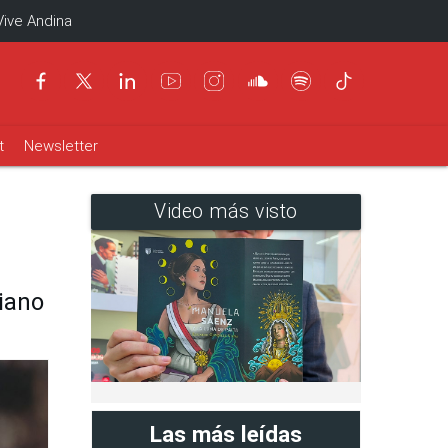
Vive Andina
t
Newsletter
Video más visto
iano
Las más leídas