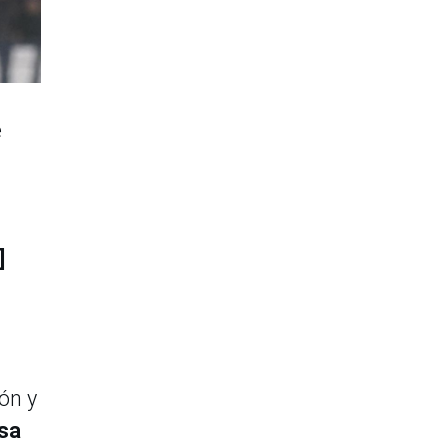
e
]
ón y
nsa