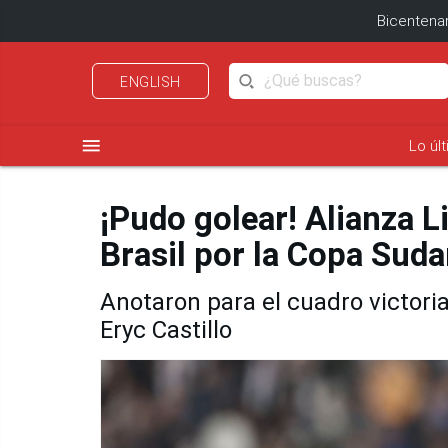
Bicentenar
ENGLISH
menu
Lo úl
¡Pudo golear! Alianza L
Brasil por la Copa Sud
Anotaron para el cuadro victori
Eryc Castillo