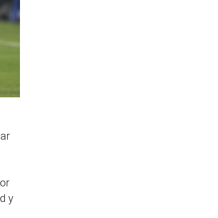
zar
or
d y