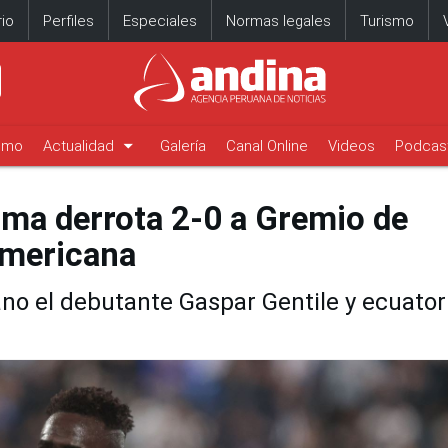
io
Perfiles
Especiales
Normas legales
Turismo
arrow_drop_down
timo
Actualidad
Galería
Canal Online
Videos
Podcas
ima derrota 2-0 a Gremio de
americana
ano el debutante Gaspar Gentile y ecuator