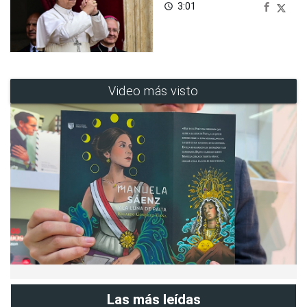
3:01
access_time
Video más visto
Las más leídas