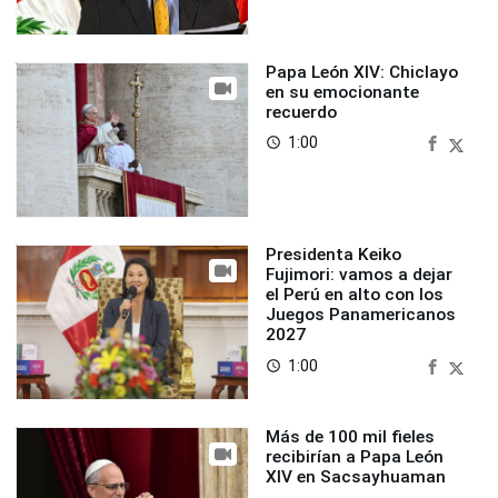
Papa León XIV: Chiclayo
en su emocionante
recuerdo
1:00
access_time
Presidenta Keiko
Fujimori: vamos a dejar
el Perú en alto con los
Juegos Panamericanos
2027
1:00
access_time
Más de 100 mil fieles
recibirían a Papa León
XIV en Sacsayhuaman