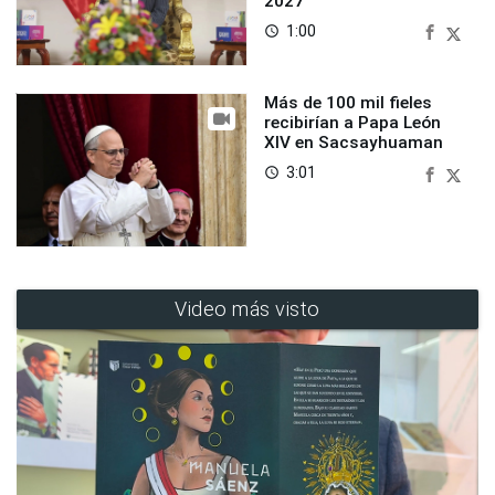
2027
1:00
access_time
Más de 100 mil fieles
recibirían a Papa León
XIV en Sacsayhuaman
3:01
access_time
Video más visto