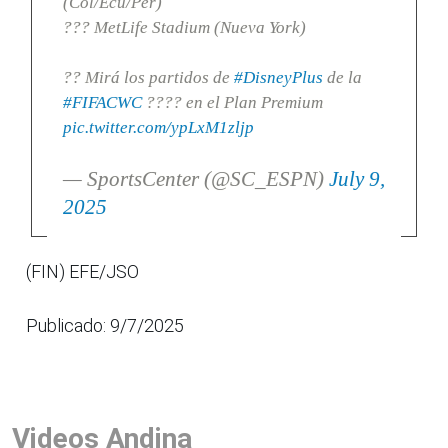
(Col/Ecu/Per)
??? MetLife Stadium (Nueva York)
?? Mirá los partidos de
#DisneyPlus
de la
#FIFACWC
???? en el Plan Premium
pic.twitter.com/ypLxM1zljp
— SportsCenter (@SC_ESPN)
July 9,
2025
(FIN) EFE/JSO
Publicado: 9/7/2025
Videos Andina