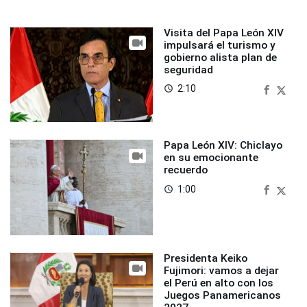
Visita del Papa León XIV
impulsará el turismo y
gobierno alista plan de
seguridad
2:10
access_time
Papa León XIV: Chiclayo
en su emocionante
recuerdo
1:00
access_time
Presidenta Keiko
Fujimori: vamos a dejar
el Perú en alto con los
Juegos Panamericanos