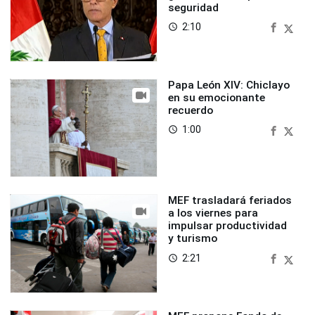
seguridad
2:10
access_time
Papa León XIV: Chiclayo
en su emocionante
recuerdo
1:00
access_time
MEF trasladará feriados
a los viernes para
impulsar productividad
y turismo
2:21
access_time