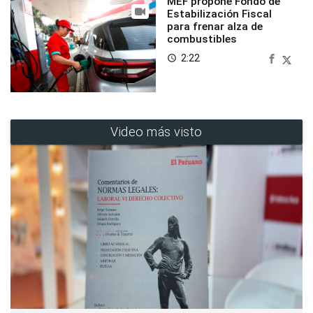
MEF propone Fondo de
Estabilización Fiscal
para frenar alza de
combustibles
2:22
access_time
Video más visto