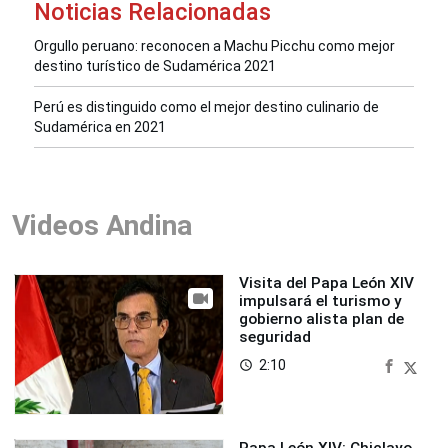
Noticias Relacionadas
Orgullo peruano: reconocen a Machu Picchu como mejor
destino turístico de Sudamérica 2021
Perú es distinguido como el mejor destino culinario de
Sudamérica en 2021
Videos Andina
Visita del Papa León XIV
impulsará el turismo y
gobierno alista plan de
seguridad
2:10
access_time
Papa León XIV: Chiclayo