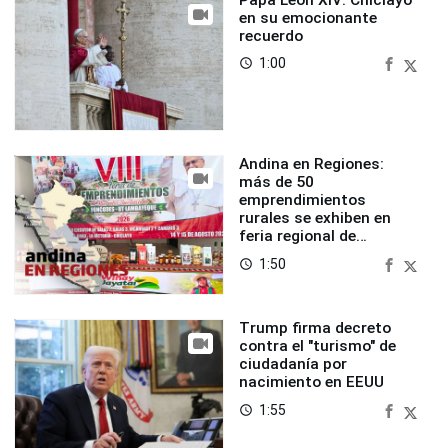
en su emocionante
recuerdo
1:00
access_time
Andina en Regiones:
más de 50
emprendimientos
rurales se exhiben en
feria regional de
Foncodes
1:50
access_time
Trump firma decreto
contra el "turismo" de
ciudadanía por
nacimiento en EEUU
1:55
access_time