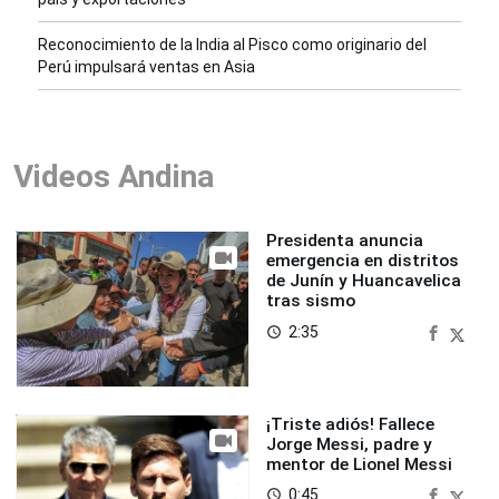
Reconocimiento de la India al Pisco como originario del
Perú impulsará ventas en Asia
Videos Andina
Presidenta anuncia
emergencia en distritos
de Junín y Huancavelica
tras sismo
2:35
access_time
¡Triste adiós! Fallece
Jorge Messi, padre y
mentor de Lionel Messi
0:45
access_time