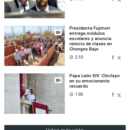
Presidenta Fujimori
entrega módulos
escolares y anuncia
reinicio de clases en
Chongos Bajo
2:10
access_time
Papa León XIV: Chiclayo
en su emocionante
recuerdo
1:00
access_time